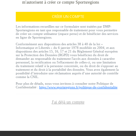
m'autorisent à créer ce compte Sportsregions
CRÉER UN COMPTE
Les informations recueillies sur ce formulaire sont traitées par DMP-
Sportsregions en tant que responsable de traitement pour vous permettre
de créer un compte utilisateur (espace perso) et de bénéficier des services
en ligne de Sportsregions.
Conformément aux dispositions des articles 38 à 40 de la loi «
Informatique et Libertés » du 6 janvier 1978 modifiée en 2004, et aux
dispositions des articles 15, 16, 17 et 21 du Règlement Général européen
sur la Protection des Données (RGPD) vous bénéficiez du droit de
demander au responsable du traitement l'accès aux données à caractère
personnel, la rectification ou l'effacement de celles-ci, ou une limitation
du traitement relatif à la personne concernée, ou du droit de s'opposer au
traitement et du droit à la portabilité des données. Vous avez également la
possibilité d’introduire une réclamation auprès d’une autorité de contrôle
comme la CNIL.
Pour plus de détails, nous vous invitons à consulter notre Politique de
Confidentialité :
https://www.sportsregions.fr/politique-de-confidentialite
J'ai déjà un compte